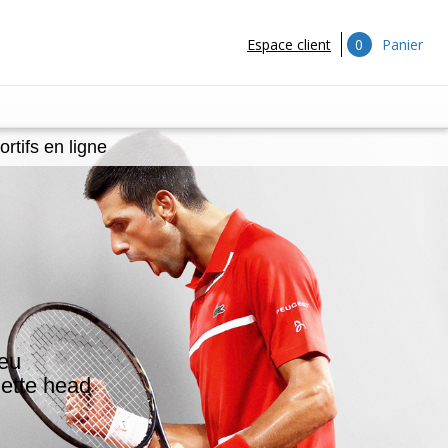
0
Espace client
Panier
tifs en ligne
jeu
uette head