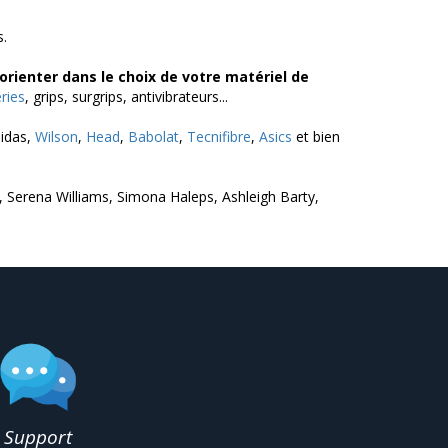
s.
orienter dans le choix de votre matériel de
ries
, grips, surgrips, antivibrateurs...
didas,
Wilson
,
Head
,
Babolat
,
Tecnifibre
,
Asics
et bien
erena Williams, Simona Haleps, Ashleigh Barty,
Support